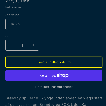
Normalpris
235,00 DKK
Inklusive skat.
Størrelse
Antal
Reducer
Øg
antallet
antallet
for
for
Plakat:
Plakat:
Læg i indkøbskurv
Sammenhold
Sammenhold
Flere betalingsmuligheder
Brøndby-spillerne i klynge inden anden halvlegs start
af derbyet mellem Brøndby og FCK. Uden Kamil